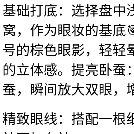
基础打底：选择盘中
窝，作为眼妆的基底
号的棕色眼影，轻轻
的立体感。提亮卧蚕
蚕，瞬间放大双眼，增
精致眼线：搭配一根