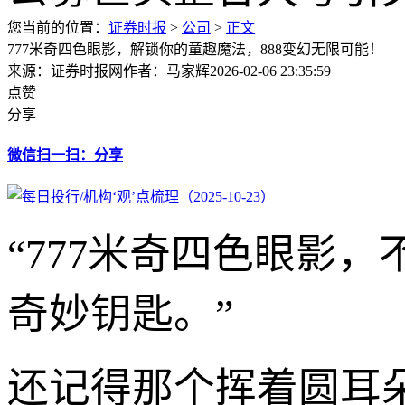
您当前的位置：
证券时报
>
公司
>
正文
777米奇四色眼影，解锁你的童趣魔法，888变幻无限可能！
来源：证券时报网
作者：马家辉
2026-02-06 23:35:59
点赞
分享
微信扫一扫：分享
“777米奇四色眼影
奇妙钥匙。”
还记得那个挥着圆耳