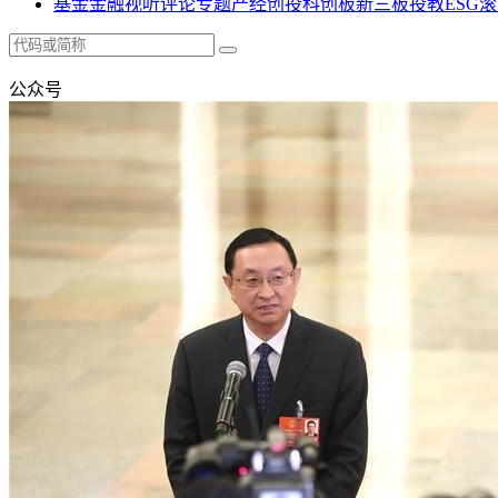
基金
金融
视听
评论
专题
产经
创投
科创板
新三板
投教
ESG
滚
公众号