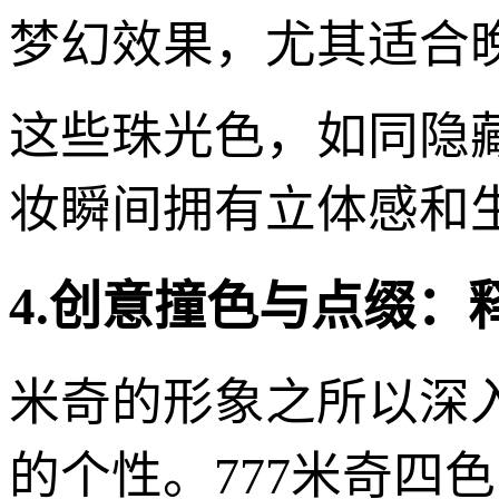
梦幻效果，尤其适合
这些珠光色，如同隐
妆瞬间拥有立体感和
4.创意撞色与点缀：
米奇的形象之所以深
的个性。777米奇四