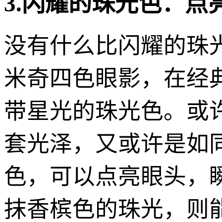
3.闪耀的珠光色：点
没有什么比闪耀的珠光
米奇四色眼影，在经
带星光的珠光色。或
套光泽，又或许是如
色，可以点亮眼头，
抹香槟色的珠光，则能温