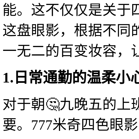
能。这不仅仅是关于
这盘眼影，根据不同
一无二的百变妆容，
1.日常通勤的温柔
对于朝🤔九晚五的
要。777米奇四色眼