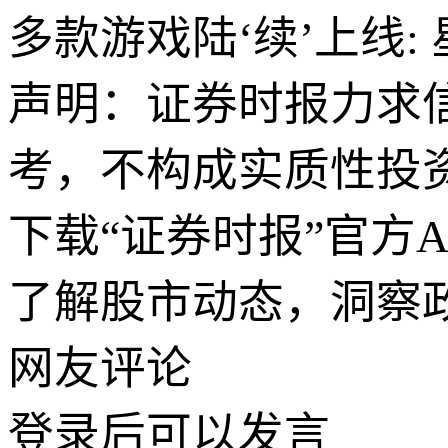
多款游戏陆‘续’上线:
声明：证券时报力求
考，不构成实质性投
下载“证券时报”官方
了解股市动态，洞察
网友评论
登录
后可以发言