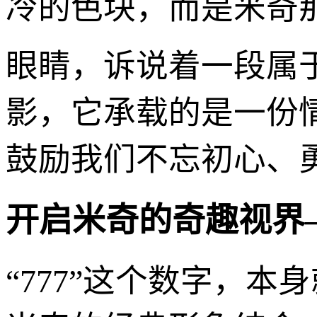
冷的色块，而是米奇
眼睛，诉说着一段属
影，它承载的是一份
鼓励我们不忘初心、
开启米奇的奇趣视界
“777”这个数字，