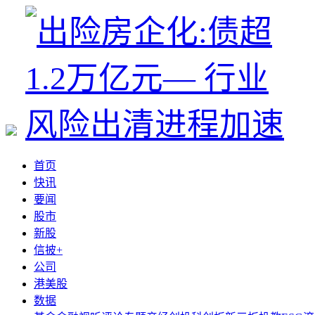
首页
快讯
要闻
股市
新股
信披+
公司
港美股
数据