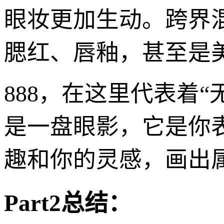
眼妆更加生动。跨界
腮红、唇釉，甚至是
888，在这里代表着“
是一盘眼影，它是你
趣和你的灵感，画出
Part2总结：