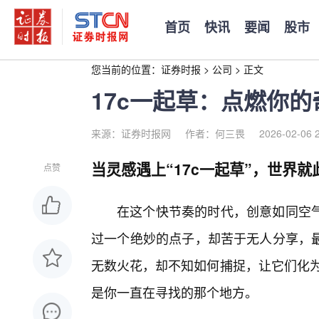
首页
快讯
要闻
股市
您当前的位置：
证券时报
>
公司
>
正文
17c一起草：点燃你
来源：证券时报网
作者：何三畏
2026-02-06 
当灵感遇上“17c一起草”，世界就
点赞
在这个快节奏的时代，创意如同空
过一个绝妙的点子，却苦于无人分享，
无数火花，却不知如何捕捉，让它们化为
是你一直在寻找的那个地方。