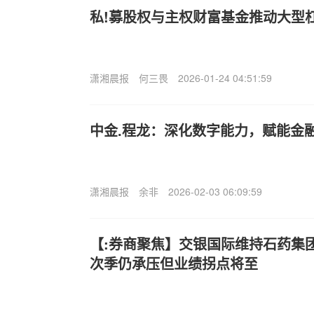
私!募股权与主权财富基金推动大型
潇湘晨报
何三畏
2026-01-24 04:51:59
中金.程龙：深化数字能力，赋能金
潇湘晨报
余非
2026-02-03 06:09:59
【:券商聚焦】交银国际维持石药集团(0
次季仍承压但业绩拐点将至