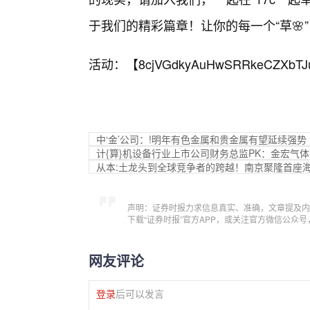
于我们的精彩篇章！让你的每一个“草🌸
活动：【
8cjVGdkyAuHwSRRkeCZXbTJ
中‘金’公司：!明年有色金属和贵金属有望延续强势
计{算}机设备行业上市公司财务总监PK：金宏气体
从本:土龙头到全球竞争者的跨越！南京聚隆首座
声明：证券时报力求信息真实、准确，文章提及内
下载“证券时报”官方APP，或关注官方微信公众
网友评论
登录
后可以发言