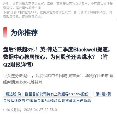
声明：证券时报力求信息真实、准确，文章提及内容仅供参考，不构成实质性投
资建议，据此操作风险自担
下载"证券时报"官方APP，或关注官方微信公众号，即可随时了解股市动态，洞
察政策信息，把握财富机会。
为你推荐
盘后?跌超3%！英:伟达二季度Blackwell提速，
数据中心稳居核心，为何股价还会跳水？（附
Q2财报详情）
巨头逆势进;场—，起底保险中介围城“双重奏”：华凯保险退市 巅
峰时期30多家扎堆挂牌
精达股;份：截至目前公司持有上海超导18.15%股份
港<股>黄
金股延续涨势 中国黄金国际涨超5% 现货黄金再创新高
中国文明网
2026-04-27 22:58:01