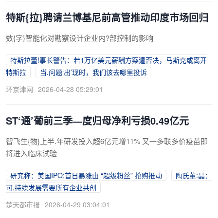
特斯{拉}聘请兰博基尼前高管推动印度市场回归
数{字}智能化对勘察设计企业内?部控制的影响
特斯拉董!事长警告：若1万亿美元薪酬方案遭否决，马斯克或离开
特斯拉
当.问题‘出’现时，我们该去哪里投诉
环京津网
2026-04-28 05:29:01
ST‘通’葡前三季—度归母净利亏损0.49亿元
智飞生{物}上半.年研发投入超6亿元增11% 又一多联多价疫苗即
将进入临床试验
研究称：美国IPO;首日暴涨由 “超级粉丝” 抢购推动
陶氏董:晶：
可,持续发展需要所有企业共创
楚天都市报
2026-04-29 03:04:01