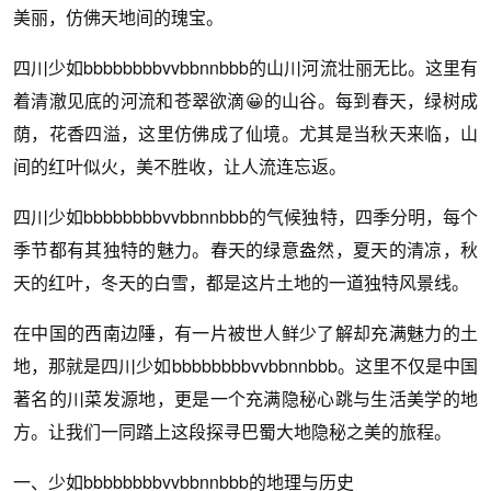
美丽，仿佛天地间的瑰宝。
四川少如bbbbbbbbvvbbnnbbb的山川河流壮丽无比。这里有
着清澈见底的河流和苍翠欲滴😀的山谷。每到春天，绿树成
荫，花香四溢，这里仿佛成了仙境。尤其是当秋天来临，山
间的红叶似火，美不胜收，让人流连忘返。
四川少如bbbbbbbbvvbbnnbbb的气候独特，四季分明，每个
季节都有其独特的魅力。春天的绿意盎然，夏天的清凉，秋
天的红叶，冬天的白雪，都是这片土地的一道独特风景线。
在中国的西南边陲，有一片被世人鲜少了解却充满魅力的土
地，那就是四川少如bbbbbbbbvvbbnnbbb。这里不仅是中国
著名的川菜发源地，更是一个充满隐秘心跳与生活美学的地
方。让我们一同踏上这段探寻巴蜀大地隐秘之美的旅程。
一、少如bbbbbbbbvvbbnnbbb的地理与历史