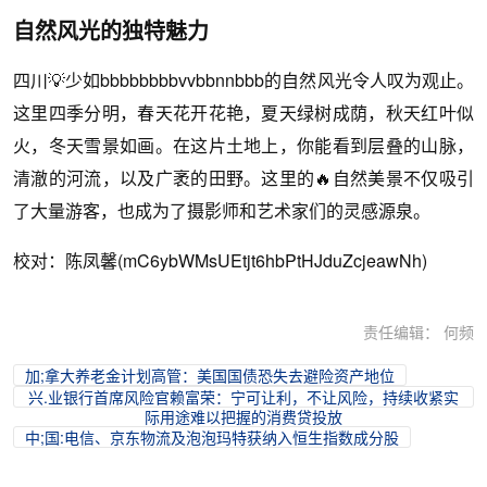
自然风光的独特魅力
四川💡少如bbbbbbbbvvbbnnbbb的自然风光令人叹为观止。
这里四季分明，春天花开花艳，夏天绿树成荫，秋天红叶似
火，冬天雪景如画。在这片土地上，你能看到层叠的山脉，
清澈的河流，以及广袤的田野。这里的🔥自然美景不仅吸引
了大量游客，也成为了摄影师和艺术家们的灵感源泉。
校对：陈凤馨(mC6ybWMsUEtjt6hbPtHJduZcjeawNh)
责任编辑： 何频
加;拿大养老金计划高管：美国国债恐失去避险资产地位
兴.业银行首席风险官赖富荣：宁可让利，不让风险，持续收紧实
际用途难以把握的消费贷投放
中;国:电信、京东物流及泡泡玛特获纳入恒生指数成分股