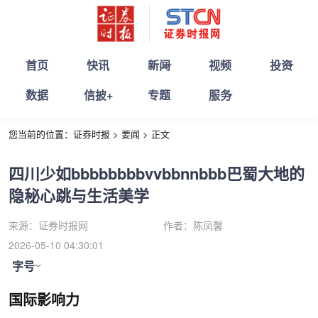
首页
快讯
新闻
视频
投资
数据
信披+
专题
服务
您当前的位置：
证券时报
>
要闻
>
正文
四川少如bbbbbbbbvvbbnnbbb巴蜀大地的
隐秘心跳与生活美学
来源：
证券时报网
作者：
陈凤馨
2026-05-10 04:30:01
字号
国际影响力