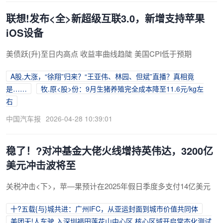
联想!发布<全>新超级互联3.0，新增支持苹果
iOS设备
美债跃{升}至日内高点 收益率曲线趋陡 美国CPI低于预期
A股,大涨，“徐翔”归来？“王亚伟、林园、但斌”直播？真相竟
是……
牧.原<股>份：9月生猪养殖完全成本降至11.6元/kg左
右
中国汽车报
2026-04-28 10:39:01
稳了！?对冲基金大佬火线增持英伟达，3200亿
美元冲击波将至
关税冲击<下>，苹—果预计在2025年假日季度多支付14亿美元
十?五载{与}城共进：广州IFC，从亚运封面到城市价值共同体
美团无!人车驶.入深圳福田莲花山中心区 核心区域开启常态化测试