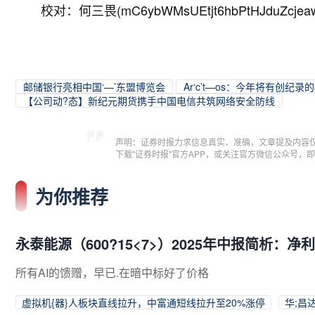
校对：何三畏(mC6ybWMsUEtjt6hbPtHJduZcjea
邮储银行亮相中国‘—’东盟博览会
Ar‘c’t—os：今年将有创纪
【公司动?态】新纪元期货携手中国电信共筑网络安全防线
声明：证券时报力求信息真实、准确，文章提及内容
下载"证券时报"官方APP，或关注官方微信公众号
为你推荐
永泰能源（600?15<7>）2025年中报简析：
所有AI的馈赠，早已.在暗中标好了价格
虚拟机{器}人板块直线拉升，中富通短线拉升至20%涨停
华;昌