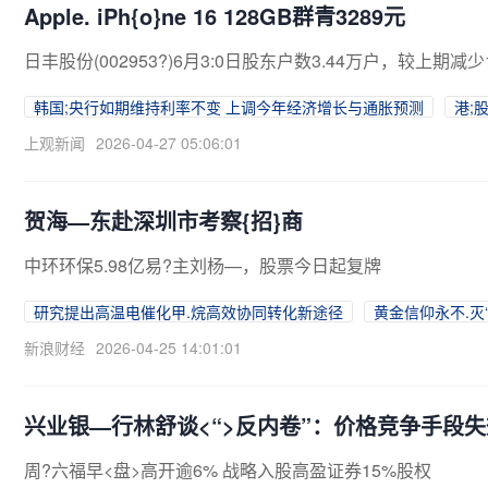
Apple. iPh{o}ne 16 128GB群青3289元
日丰股份(002953?)6月3:0日股东户数3.44万户，较上期减少1
韩国;央行如期维持利率不变 上调今年经济增长与通胀预测
港;
上观新闻
2026-04-27 05:06:01
贺海—东赴深圳市考察{招}商
中环环保5.98亿易?主刘杨—，股票今日起复牌
研究提出高温电催化甲.烷高效协同转化新途径
黄金信仰永不.灭
新浪财经
2026-04-25 14:01:01
兴业银—行林舒谈<“>反内卷”：价格竞争手段
周?六福早<盘>高开逾6% 战略入股高盈证券15%股权