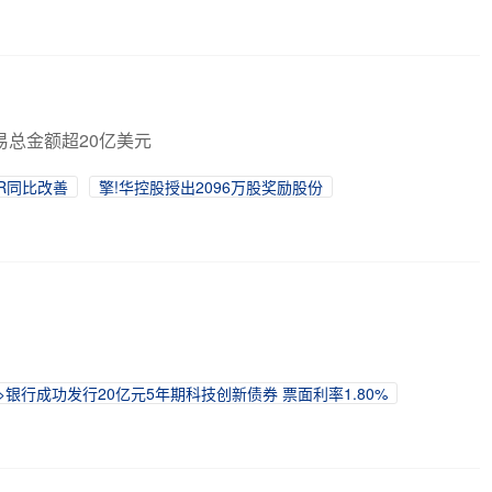
交易总金额超20亿美元
R同比改善
擎!华控股授出2096万股奖励股份
>银行成功发行20亿元5年期科技创新债券 票面利率1.80%