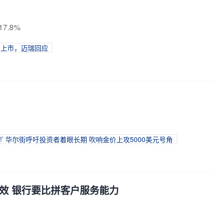
7.8%
股上市，迈瑞回应
‘!’ 华尔街呼吁投资者着眼长期 吹响金价上攻5000美元号角
失效 银行要比拼客户服务能力