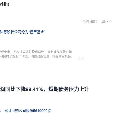
wNh)
责任编辑： 郭正亮
录的私募股权公司沦为“僵尸基金”
仅供参考，不构成实质性投资建议，据此操作风险自担
，即可随时了解股市动态，洞察政策信息，把握财富机会。
净利润同比下降89.41%，短期债务压力上升
达：累计回购公司股份5640000股