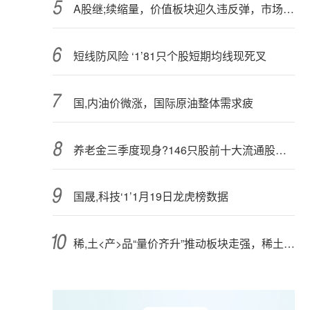
A股继;续缩量，价值板块迎久违反弹，市场风格切换将至？
短线防风险 ‘1’81只个股短期均线现死叉
国,内油价微涨，国际原油整体需求疲
养老金三季度现身?146只股前十大流通股东榜
国晟,科技‘1’1月19日龙虎榜数据
稀,土<产>品“量价齐升”推动板块走强，稀土ETF（516780）规模突破37亿元、创下新高