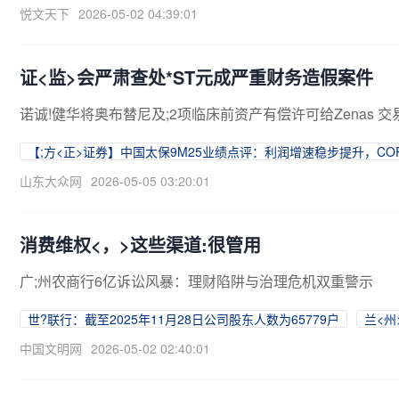
悦文天下
2026-05-02 04:39:01
证<监>会严肃查处*ST元成严重财务造假案件
诺诚!健华将奥布替尼及;2项临床前资产有偿许可给Zenas 
【;方<正>证券】中国太保9M25业绩点评：利润增速稳步提升，CO
山东大众网
2026-05-05 03:20:01
消费维权<，>这些渠道:很管用
广;州农商行6亿诉讼风暴：理财陷阱与治理危机双重警示
世?联行：截至2025年11月28日公司股东人数为65779户
兰<州
中国文明网
2026-05-02 02:40:01