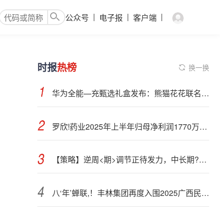
公众号
电子报
客户端
时报
热榜
换一换
华为全能—充甄选礼盒发布：熊猫花花联名，739 元
罗欣!药业2025年上半年归母净利润1770万元 同比扭亏为盈
【策略】逆周<期>调节正待发力，中长期?规划即将揭晓——A股市场投资策略周报
八‘年’蝉联,！丰林集团再度入围2025广西民企百强，以科技赋能锻造稳健发展